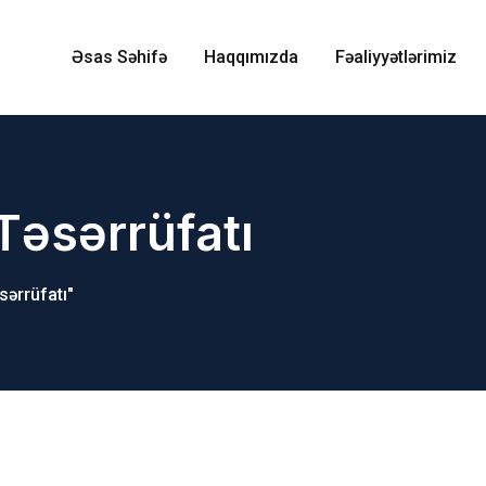
Əsas Səhifə
Haqqımızda
Fəaliyyətlərimiz
əsərrüfatı
ərrüfatı"