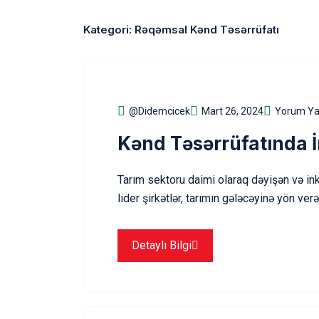
Kategori:
Rəqəmsal Kənd Təsərrüfatı
@didemcicek
Mart 26, 2024
Yorum Ya
Kənd Təsərrüfatında İ
Tarım sektoru daimi olaraq dəyişən və i
lider şirkətlər, tarımın gələcəyinə yön ve
Detaylı Bilgi